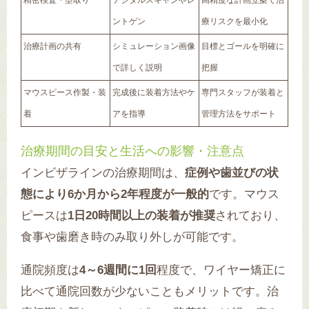
精密検査・型取り
デジタルスキャンやレ
高精度な計画立案で治
ントゲン
療リスクを最小化
治療計画の共有
シミュレーション画像
目標とゴールを明確に
で詳しく説明
把握
マウスピース作製・装
完成後に装着方法やケ
専門スタッフが装着と
着
アを指導
管理方法をサポート
治療期間の目安と生活への影響・注意点
インビザラインの治療期間は、
症例や歯並びの状
態により6か月から2年程度が一般的
です。マウス
ピースは
1日20時間以上の装着が推奨
されており、
食事や歯磨き時のみ取り外しが可能です。
通院頻度は
4～6週間に1回
程度で、ワイヤー矯正に
比べて通院回数が少ないこともメリットです。治