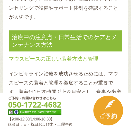
ンセリングで設備やサポート体制を確認すること
が大切です。
治療中の注意点・日常生活でのケアとメ
ンテナンス方法
マウスピースの正しい装着方法と管理
インビザライン治療を成功させるためには、マウ
スピースの装着と管理を徹底することが重要で
す。装着は1日20時間以上を目安とし、食事や歯磨
き時以外は常に着用してください。外した際は、
専用ケースに入れて紛失や破損を防ぎましょう。
洗浄は水で毎回行い、週に一度は専用クリーナー
【9:00-12:30/14:00-18:30】
休診日：日・祝日および木・土曜午後
を使用することで、清潔さを保つことができま