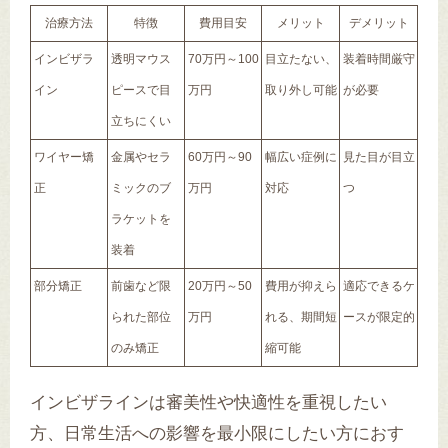
治療方法
特徴
費用目安
メリット
デメリット
インビザラ
透明マウス
70万円～100
目立たない、
装着時間厳守
イン
ピースで目
万円
取り外し可能
が必要
立ちにくい
ワイヤー矯
金属やセラ
60万円～90
幅広い症例に
見た目が目立
正
ミックのブ
万円
対応
つ
ラケットを
装着
部分矯正
前歯など限
20万円～50
費用が抑えら
適応できるケ
られた部位
万円
れる、期間短
ースが限定的
のみ矯正
縮可能
インビザラインは審美性や快適性を重視したい
方、日常生活への影響を最小限にしたい方におす