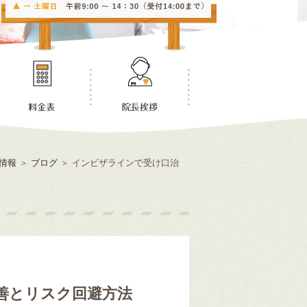
情報
＞
ブログ
＞
インビザラインで受け口治
善とリスク回避方法