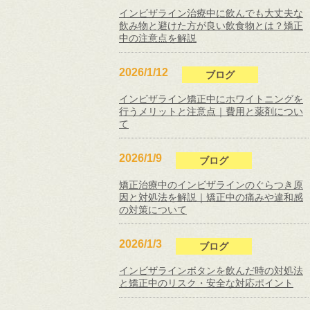
インビザライン治療中に飲んでも大丈夫な
飲み物と避けた方が良い飲食物とは？矯正
中の注意点を解説
2026/1/12
ブログ
インビザライン矯正中にホワイトニングを
行うメリットと注意点｜費用と薬剤につい
て
2026/1/9
ブログ
矯正治療中のインビザラインのぐらつき原
因と対処法を解説｜矯正中の痛みや違和感
の対策について
2026/1/3
ブログ
インビザラインボタンを飲んだ時の対処法
と矯正中のリスク・安全な対応ポイント