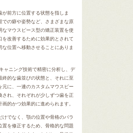
歯が前方に位置する状態を指しま
程での癖や姿勢など、さまざまな原
明なマウスピース型の矯正装置を使
口を改善するために効果的とされて
切な位置へ移動させることにありま
スキャニング技術で精密に分析し、デ
最終的な歯並びの状態と、それに至
を元に、一連のカスタムマウスピー
換され、それぞれが少しずつ歯を正
計画的かつ効果的に進められます。
だけでなく、顎の位置や骨格のバラ
位置を修正するため、骨格的な問題