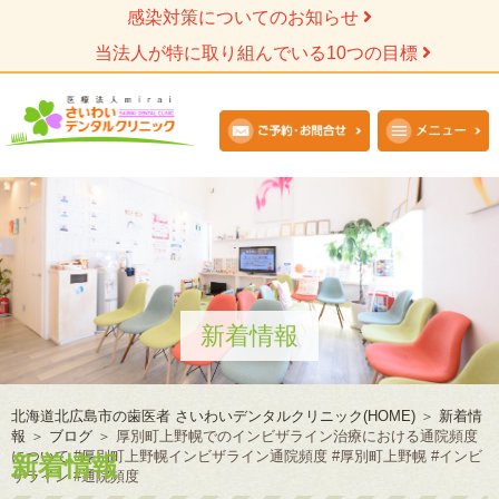
感染対策についてのお知らせ
当法人が特に取り組んでいる10つの目標
新着情報
北海道北広島市の歯医者 さいわいデンタルクリニック(HOME)
＞
新着情
報
＞
ブログ
＞
厚別町上野幌でのインビザライン治療における通院頻度
について #厚別町上野幌インビザライン通院頻度 #厚別町上野幌 #インビ
新着情報
ザライン #通院頻度