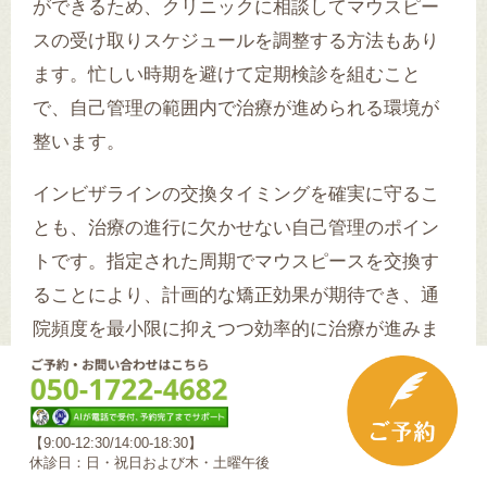
ができるため、クリニックに相談してマウスピー
スの受け取りスケジュールを調整する方法もあり
ます。忙しい時期を避けて定期検診を組むこと
で、自己管理の範囲内で治療が進められる環境が
整います。
インビザラインの交換タイミングを確実に守るこ
とも、治療の進行に欠かせない自己管理のポイン
トです。指定された周期でマウスピースを交換す
ることにより、計画的な矯正効果が期待でき、通
院頻度を最小限に抑えつつ効率的に治療が進みま
す。交換を忘れないようにするためにも、交換日
をカレンダーにメモしたり、スマートフォンのア
ラーム機能を活用するなどして、交換スケジュー
【9:00-12:30/14:00-18:30】
ルを遵守することが大切です。
休診日：日・祝日および木・土曜午後