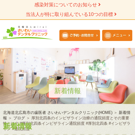
感染対策についてのお知らせ
当法人が特に取り組んでいる10つの目標
新着情報
北海道北広島市の歯医者 さいわいデンタルクリニック(HOME)
＞
新着情
報
＞
ブログ
＞
厚別北四条のインビザライン治療の通院頻度とその重要
性とは？ #厚別北四条インビザライン通院頻度 #厚別北四条 #インビザラ
新着情報
イン #通院頻度